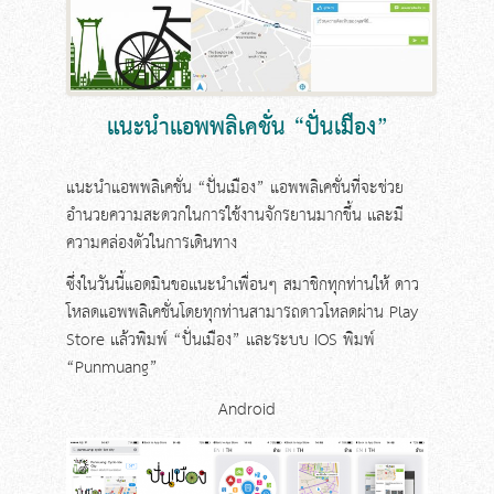
ขอบเขตการให้บริการ
คำถามที่พบบ่อย
ข้อเสนอแนะ
แนะนำแอพพลิเคชั่น “ปั่นเมือง”
แนะนำแอพพลิเคชั่น “ปั่นเมือง” แอพพลิเคชั่นที่จะช่วย
อำนวยความสะดวกในการใช้งานจักรยานมากขึ้น เเละมี
ความคล่องตัวในการเดินทาง
ซึ่งในวันนี้แอดมินขอเเนะนำเพื่อนๆ สมาชิกทุกท่านให้ ดาว
โหลดแอพพลิเคชั่นโดยทุกท่านสามารถดาวโหลดผ่าน Play
Store เเล้วพิมพ์ “ปั่นเมือง” เเละระบบ IOS พิมพ์
“Punmuang”
Android